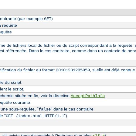
entrante (par exemple
)
GET
a requête
requête
 de fichiers local du fichier ou du script correspondant à la requête, s
st référencée. Dans le cas contraire, comme dans un contexte de serv
fication du fichier au format
, si elle est déjà conn
20101231235959
re du script.
nt le script.
hemin située en fin, voir la directive
AcceptPathInfo
equête courante
t une sous-requête, "
" dans le cas contraire
false
e "
")
GET /index.html HTTP/1.1
, s'il existe (non disponible à l'intérieur d'un bloc
)