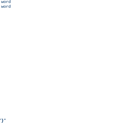
 word

 word

"
}
"
