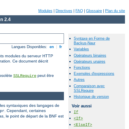
Modules
|
Directives
|
FAQ
|
Glossaire
|
Plan du site
n 2.4
Syntaxe en Forme de
Backus-Naur
Langues Disponibles:
en
|
fr
Variables
Opérateurs binaires
rents modules du serveur HTTP
uration. Ce document décrit
Opérateurs unaires
Fonctions
Exemples d'expressions
obsolète
peut être
SSLRequire
Autres
Comparaison avec
SSLRequire
Historique de version
gles syntaxiques des langages de
Voir aussi
. Cependant, certaines
pr
If
, le point de départ de la BNF est
<If>
<ElseIf>