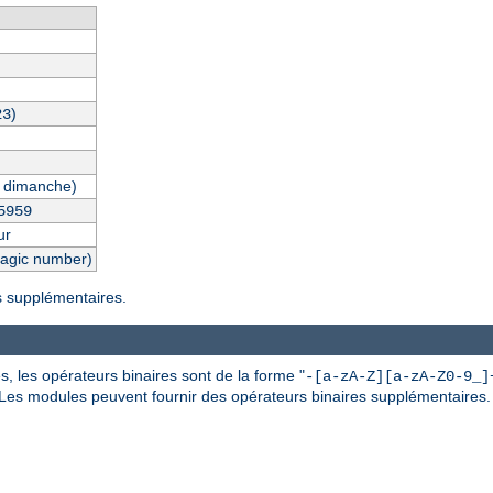
)
23
 dimanche)
5959
ur
magic number)
es supplémentaires.
, les opérateurs binaires sont de la forme "
-[a-zA-Z][a-zA-Z0-9_]
 Les modules peuvent fournir des opérateurs binaires supplémentaires.