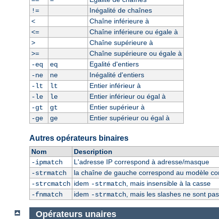
==
=
Inégalité de chaînes
!=
Chaîne inférieure à
<
Chaîne inférieure ou égale à
<=
Chaîne supérieure à
>
Chaîne supérieure ou égale à
>=
Egalité d'entiers
-eq
eq
Inégalité d'entiers
-ne
ne
Entier inférieur à
-lt
lt
Entier inférieur ou égal à
-le
le
Entier supérieur à
-gt
gt
Entier supérieur ou égal à
-ge
ge
Autres opérateurs binaires
Nom
Description
L'adresse IP correspond à adresse/masque
-ipmatch
la chaîne de gauche correspond au modèle const
-strmatch
idem
, mais insensible à la casse
-strcmatch
-strmatch
idem
, mais les slashes ne sont pa
-fnmatch
-strmatch
Opérateurs unaires