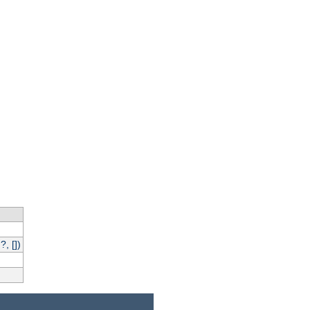
, [])