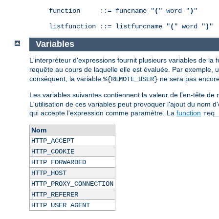
function     ::= funcname "
(
" word "
)
"

listfunction ::= listfuncname "
(
" word "
)
"
Variables
L'interpréteur d'expressions fournit plusieurs variables de la
requête au cours de laquelle elle est évaluée. Par exemple, 
conséquent, la variable
ne sera pas encore 
%{REMOTE_USER}
Les variables suivantes contiennent la valeur de l'en-tête 
L'utilisation de ces variables peut provoquer l'ajout du nom d
qui accepte l'expression comme paramètre. La
function
req_
Nom
HTTP_ACCEPT
HTTP_COOKIE
HTTP_FORWARDED
HTTP_HOST
HTTP_PROXY_CONNECTION
HTTP_REFERER
HTTP_USER_AGENT