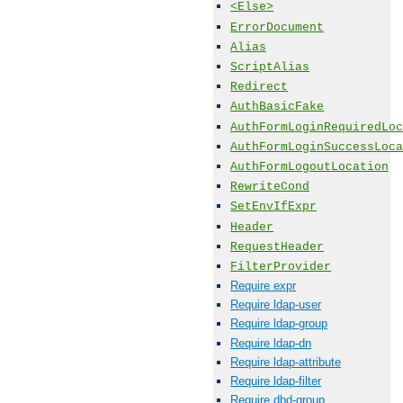
<Else>
ErrorDocument
Alias
ScriptAlias
Redirect
AuthBasicFake
AuthFormLoginRequiredLoc
AuthFormLoginSuccessLoca
AuthFormLogoutLocation
RewriteCond
SetEnvIfExpr
Header
RequestHeader
FilterProvider
Require expr
Require ldap-user
Require ldap-group
Require ldap-dn
Require ldap-attribute
Require ldap-filter
Require dbd-group