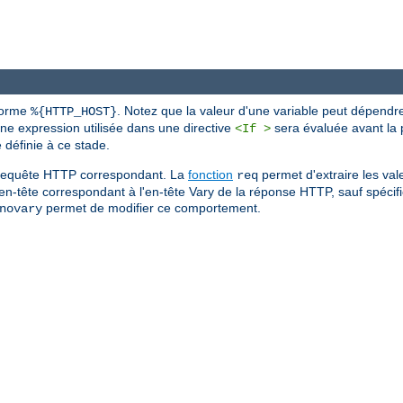
 forme
. Notez que la valeur d'une variable peut dépendr
%{HTTP_HOST}
une expression utilisée dans une directive
sera évaluée avant la p
<If >
définie à ce stade.
de requête HTTP correspondant. La
fonction
permet d'extraire les val
req
'en-tête correspondant à l'en-tête Vary de la réponse HTTP, sauf spécific
permet de modifier ce comportement.
novary