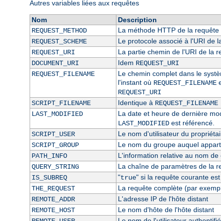
Autres variables liées aux requêtes
Nom
Description
La méthode HTTP de la requête 
REQUEST_METHOD
Le protocole associé à l'URI de l
REQUEST_SCHEME
La partie chemin de l'URI de la 
REQUEST_URI
Idem
DOCUMENT_URI
REQUEST_URI
Le chemin complet dans le système
REQUEST_FILENAME
l'instant où
e
REQUEST_FILENAME
REQUEST_URI
Identique à
SCRIPT_FILENAME
REQUEST_FILENAME
La date et heure de dernière modi
LAST_MODIFIED
est référencé.
LAST_MODIFIED
Le nom d'utilisateur du propriétai
SCRIPT_USER
Le nom du groupe auquel appartie
SCRIPT_GROUP
L'information relative au nom de c
PATH_INFO
La chaîne de paramètres de la r
QUERY_STRING
"
" si la requête courante es
IS_SUBREQ
true
La requête complète (par exempl
THE_REQUEST
L'adresse IP de l'hôte distant
REMOTE_ADDR
Le nom d'hôte de l'hôte distant
REMOTE_HOST
Le nom de l'utilisateur authentifié