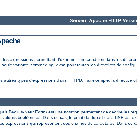
Serveur Apache HTTP Versio
 Apache
e des expressions permettant d'exprimer une condition dans les diffé
une seule variante nommée
ap_expr
, pour toutes les directives de config
es autres types d'expressions dans HTTPD. Par exemple, la directive 
lais Backus-Naur Form) est une notation permettant de décrire les rè
 valeurs booléennes. Dans ce cas, le point de départ de la BNF est
ex
s expressions qui représentent des chaînes de caractères. Dans ce cas