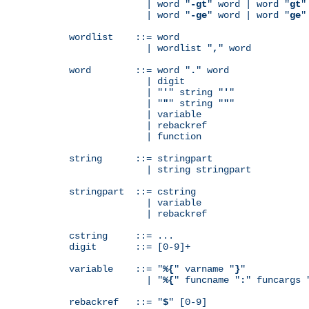
              | word "
-gt
" word | word "
gt
"
              | word "
-ge
" word | word "
ge
"
wordlist    ::= word

              | wordlist "
,
" word

word        ::= word "
.
" word

              | digit

              | "
'
" string "
'
"

              | "
"
" string "
"
"

              | variable

	      | rebackref

              | function

string      ::= stringpart

              | string stringpart

stringpart  ::= cstring

              | variable

	      | rebackref

cstring     ::= ...

digit       ::= [0-9]+

variable    ::= "
%{
" varname "
}
"

              | "
%{
" funcname "
:
" funcargs 
rebackref   ::= "
$
" [0-9]
