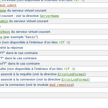
<If >
mod_ident
du serveur virtuel courant
Name
 courant ; voir la directive
ServerName
du serveur virtuel courant
Admin
e
du serveur virtuel courant
ntRoot
(par exemple "
")
pe
basic
(non disponible à l'intérieur d'un bloc
)
<If >
néré la réponse
" dans le cas contraire
ff
" dans le cas contraire
ff
" dans le cas contraire
off
te (non disponible à l'intérieur d'un bloc
)
<If >
associé à la requête (voir la directive
)
ErrorLogFormat
 associé à la connexion (voir la directive
)
ErrorLogFormat
our la connexion (voir le module
)
mod_remoteip