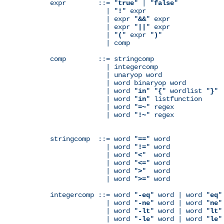
expr        ::= "
true
" | "
false
"

              | "
!
" expr

              | expr "
&&
" expr

              | expr "
||
" expr

              | "
(
" expr "
)
"

              | comp

comp        ::= stringcomp

              | integercomp

              | unaryop word

              | word binaryop word

              | word "
in
" "
{
" wordlist "
}
"

              | word "
in
" listfunction

              | word "
=~
" regex

              | word "
!~
" regex

stringcomp  ::= word "
==
" word

              | word "
!=
" word

              | word "
<
"  word

              | word "
<=
" word

              | word "
>
"  word

              | word "
>=
" word

integercomp ::= word "
-eq
" word | word "
eq
"
              | word "
-ne
" word | word "
ne
"
              | word "
-lt
" word | word "
lt
"
              | word "
-le
" word | word "
le
"