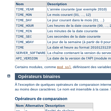
Nom
Description
L'année courante (par exemple
)
TIME_YEAR
2010
Le mois courant (
, ...,
)
TIME_MON
01
12
Le jour courant dans le mois (
, ...)
TIME_DAY
01
Les heures de la date courante (
, ...,
TIME_HOUR
00
Les minutes de la date courante
TIME_MIN
Les secondes de la date courante
TIME_SEC
Le jour de la semaine (à partir de
pour
TIME_WDAY
0
La date et heure au format
TIME
2010123123
La chaîne contenant la version du serve
SERVER_SOFTWARE
La date de la version de l'API (module 
API_VERSION
Certains modules, comme
, définissent des variabl
mod_ssl
Opérateurs binaires
À l'exception de quelques opérateurs de comparaison internes
au moins deux caractères. Le nom est insensible à la casse.
Opérateurs de comparaison
Nom
Alternative
Description
Egalité de chaînes