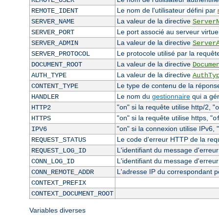
REMOTE_USER
Le nom de l'utilisateur défini par
REMOTE_IDENT
La valeur de la directive
SERVER_NAME
Server
Le port associé au serveur virtuel
SERVER_PORT
La valeur de la directive
SERVER_ADMIN
Server
Le protocole utilisé par la requêt
SERVER_PROTOCOL
La valeur de la directive
DOCUMENT_ROOT
Docume
La valeur de la directive
AUTH_TYPE
AuthTy
Le type de contenu de la réponse 
CONTENT_TYPE
Le nom du
gestionnaire
qui a gé
HANDLER
"
" si la requête utilise http/2, "
HTTP2
on
o
"
" si la requête utilise https, "
HTTPS
on
o
"
" si la connexion utilise IPv6, "
IPV6
on
Le code d'erreur HTTP de la requê
REQUEST_STATUS
L'identifiant du message d'erreur 
REQUEST_LOG_ID
L'identifiant du message d'erreur
CONN_LOG_ID
L'adresse IP du correspondant p
CONN_REMOTE_ADDR
CONTEXT_PREFIX
CONTEXT_DOCUMENT_ROOT
Variables diverses