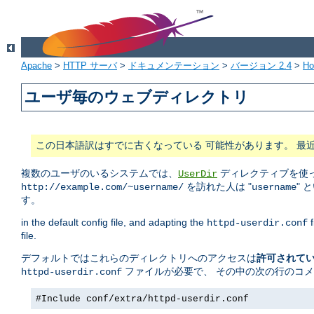
Apache
>
HTTP サーバ
>
ドキュメンテーション
>
バージョン 2.4
>
H
ユーザ毎のウェブディレクトリ
この日本語訳はすでに古くなっている 可能性があります。 最
複数のユーザのいるシステムでは、
ディレクティブを使っ
UserDir
を訪れた人は "
" 
http://example.com/~username/
username
す。
in the default config file, and adapting the
f
httpd-userdir.conf
file.
デフォルトではこれらのディレクトリへのアクセスは
許可されて
ファイルが必要で、 その中の次の行のコ
httpd-userdir.conf
#Include conf/extra/httpd-userdir.conf