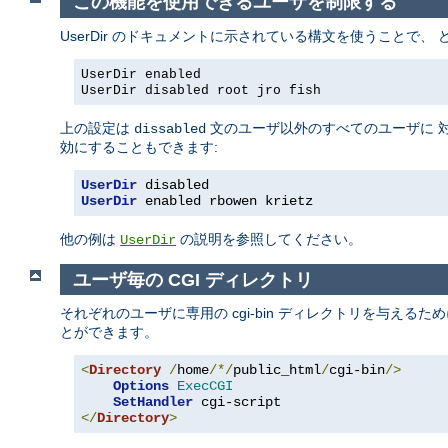
この機能を使用できるユーザを制限する
UserDir のドキュメントに示されている構文を使うことで
UserDir enabled
UserDir disabled root jro fish
上の設定は
文のユーザ以外のすべてのユーザに 対
dissabled
効にすることもできます:
UserDir
 disabled
UserDir
 enabled rbowen krietz
他の例は
の説明を参照してください。
UserDir
ユーザ毎の CGI ディレクトリ
それぞれのユーザに専用の cgi-bin ディレクトリを与えるた
とができます。
<
Directory
/
home
/*/
public_html
/
cgi-bin
/>
Options
ExecCGI
SetHandler
</
Directory
>