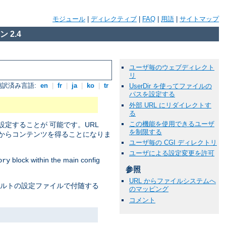
モジュール
|
ディレクティブ
|
FAQ
|
用語
|
サイトマップ
 2.4
ユーザ毎のウェブディレクト
リ
翻訳済み言語:
en
|
fr
|
ja
|
ko
|
tr
UserDir を使ってファイルの
パスを設定する
外部 URL にリダイレクトす
る
この機能を使用できるユーザ
定することが 可能です。URL
を制限する
からコンテンツを得ることになりま
ユーザ毎の CGI ディレクトリ
ユーザによる設定変更を許可
block within the main config
ory
参照
URL からファイルシステムへ
ォルトの設定ファイルで付随する
のマッピング
コメント