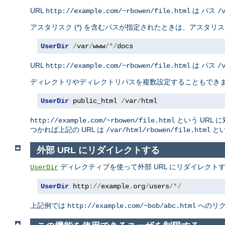
URL
は パス
http://example.com/~rbowen/file.html
/
アスタリスク (*) を含むパスが指定されたときは、アスタ
UserDir
/
var
/
www
/*/
docs
URL
は パス
http://example.com/~rbowen/file.html
/
ディレクトリやディレクトリパスを複数設定することもでき
UserDir
 public_html 
/
var
/
html
という URL 
http://example.com/~rbowen/file.html
つかれば上記の URL は
とい
/var/html/rbowen/file.html
外部 URL にリダイレクトする
ディレクティブを使って外部 URL にリダイレクト
UserDir
UserDir
 http
://
example
.
org
/
users
/*/
上記例では
へのリ
http://example.com/~bob/abc.html