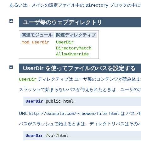
あるいは、メインの設定ファイル中の
ブロックの中に
Directory
ユーザ毎のウェブディレクトリ
関連モジュール
関連ディレクティブ
mod_userdir
UserDir
DirectoryMatch
AllowOverride
UserDir を使ってファイルのパスを設定する
ディレクティブは ユーザ毎のコンテンツが読み込ま
UserDir
スラッシュで始まらないパスが与えられたときは、ユーザのホ
UserDir
 public_html
URL
は パス
http://example.com/~rbowen/file.html
/
パスがスラッシュで始まるときは、ディレクトリパスはそのパ
UserDir
/
var
/
html