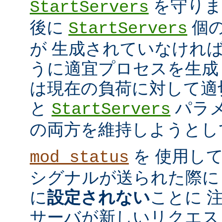
を守ります
StartServers
後に
個
StartServers
が 生成されていなけれ
うに適宜プロセスを生成
は現在の負荷に対して適
と
パラメ
StartServers
の両方を維持しようとし
を 使用し
mod_status
シグナルが送られた際に
に
設定されない
ことに 
サーバが新しいリクエス