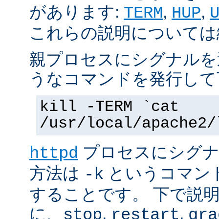
があります:
,
,
TERM
HUP
これらの説明については
親プロセスにシグナルを
うなコマンドを発行して
kill -TERM `cat
/usr/local/apache2/
プロセスにシグナル
httpd
方法は
というコマン
-k
することです。 下で説
に、
,
,
stop
restart
gra