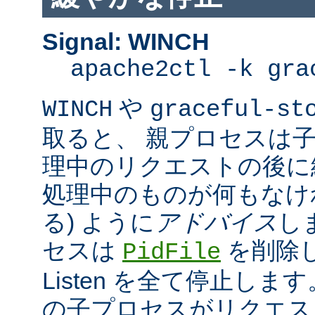
Signal: WINCH
apache2ctl -k gra
や
WINCH
graceful-st
取ると、 親プロセスは
理中のリクエストの後に
処理中のものが何もなけ
る) ように
アドバイス
し
セスは
を削除
PidFile
Listen を全て停止しま
の子プロセスがリクエス