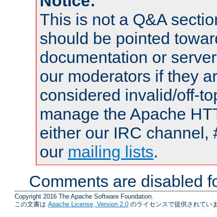
Notice:
This is not a Q&A sect
should be pointed towar
documentation or serve
our moderators if they a
considered invalid/off-t
manage the Apache HTTP
either our IRC channel, 
our
mailing lists
.
Comments are disabled fo
Copyright 2016 The Apache Software Foundation.
この文書は
Apache License, Version 2.0
のライセンスで提供されていま