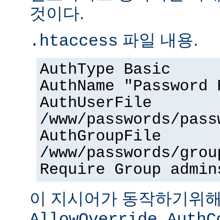
것이다.
파일 내용.
.htaccess
AuthType Basic
AuthName "Password 
AuthUserFile
/www/passwords/pass
AuthGroupFile
/www/passwords/grou
Require Group admin
이 지시어가 동작하기위
AllowOverride AuthC