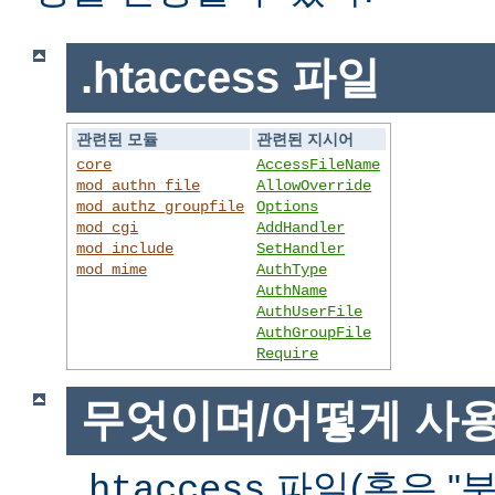
.htaccess 파일
관련된 모듈
관련된 지시어
core
AccessFileName
mod_authn_file
AllowOverride
mod_authz_groupfile
Options
mod_cgi
AddHandler
mod_include
SetHandler
mod_mime
AuthType
AuthName
AuthUserFile
AuthGroupFile
Require
무엇이며/어떻게 사
파일(혹은 "분
.htaccess