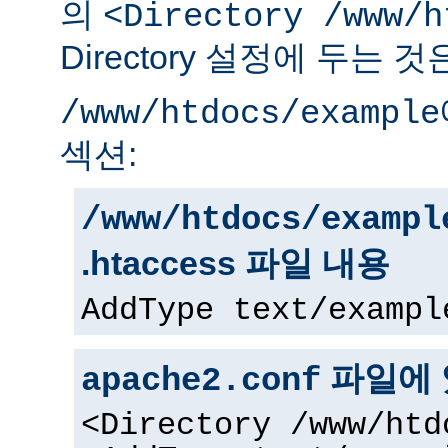
의
<Directory /www/h
Directory 설정에 두는 
/www/htdocs/example
섹션:
/www/htdocs/exampl
.htaccess 파일 내용
AddType text/exampl
파일에 
apache2.conf
<Directory /www/htd