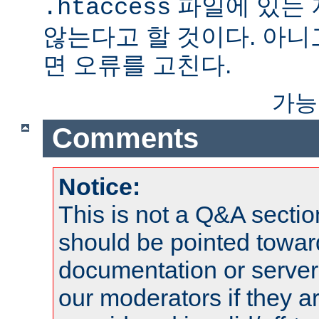
파일에 있는
.htaccess
않는다고 할 것이다. 아니
면 오류를 고친다.
가능
Comments
Notice:
This is not a Q&A sect
should be pointed towar
documentation or serve
our moderators if they a