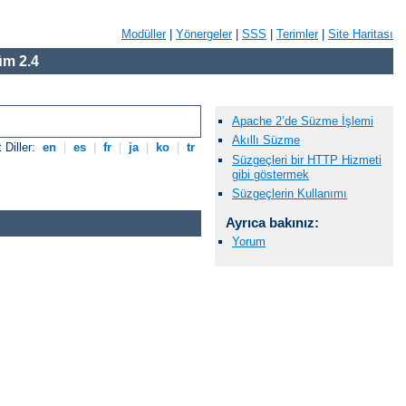
Modüller
|
Yönergeler
|
SSS
|
Terimler
|
Site Haritası
m 2.4
Apache 2’de Süzme İşlemi
Akıllı Süzme
 Diller:
en
|
es
|
fr
|
ja
|
ko
|
tr
Süzgeçleri bir HTTP Hizmeti
gibi göstermek
Süzgeçlerin Kullanımı
Ayrıca bakınız:
Yorum