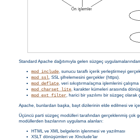
Standard Apache dağıtımıyla gelen süzgeç uygulamalarından 
, sunucu taraflı içerik yerleştirmeyi gerçek
mod_include
, SSL şifrelemesini gerçekler (https).
mod_ssl
, veri sıkıştırma/açma işlemlerini çalışma 
mod_deflate
, karakter kümeleri arasında dönüş
mod_charset_lite
, harici bir yazılımı bir süzgeç olarak ça
mod_ext_filter
Apache, bunlardan başka, bayt dizilerinin elde edilmesi ve içeri
Üçüncü parti süzgeç modülleri tarafından gerçeklenmiş çok g
modüllerden bazılarının uygulama alanları:
HTML ve XML belgelerin işlenmesi ve yazılması
XSLT dönüşümleri ve XInclude’lar