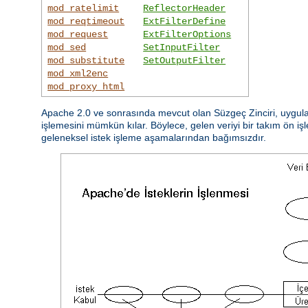
mod_ratelimit
ReflectorHeader
mod_reqtimeout
ExtFilterDefine
mod_request
ExtFilterOptions
mod_sed
SetInputFilter
mod_substitute
SetOutputFilter
mod_xml2enc
mod_proxy_html
Apache 2.0 ve sonrasında mevcut olan Süzgeç Zinciri, uygulam
işlemesini mümkün kılar. Böylece, gelen veriyi bir takım ön işl
geleneksel istek işleme aşamalarından bağımsızdır.