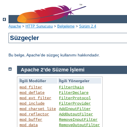
Apache
>
HTTP Sunucusu
>
Belgeleme
>
Sürüm 2.4
Süzgeçler
Bu belge, Apache’de süzgeç kullanımı hakkındadır.
Apache 2’de Süzme İşlemi
İlgili Modüller
İlgili Yönergeler
mod_filter
FilterChain
mod_deflate
FilterDeclare
mod_ext_filter
FilterProtocol
mod_include
FilterProvider
mod_charset_lite
AddInputFilter
mod_reflector
AddOutputFilter
mod_buffer
RemoveInputFilter
mod_data
RemoveOutputFilter