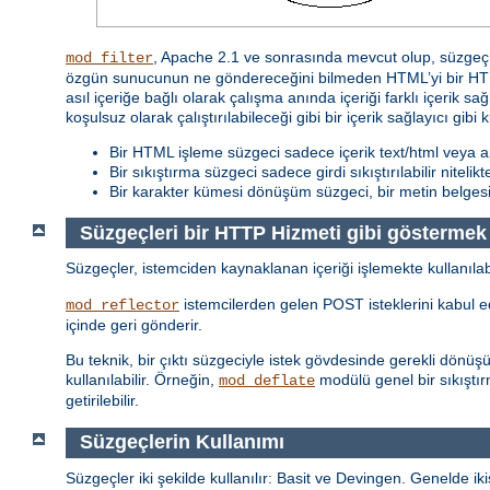
, Apache 2.1 ve sonrasında mevcut olup, süzgeç z
mod_filter
özgün sunucunun ne göndereceğini bilmeden HTML’yi bir HTML
asıl içeriğe bağlı olarak çalışma anında içeriği farklı içerik sa
koşulsuz olarak çalıştırılabileceği gibi bir içerik sağlayıcı gibi 
Bir HTML işleme süzgeci sadece içerik text/html veya ap
Bir sıkıştırma süzgeci sadece girdi sıkıştırılabilir nitelik
Bir karakter kümesi dönüşüm süzgeci, bir metin belgesi i
Süzgeçleri bir HTTP Hizmeti gibi göstermek
Süzgeçler, istemciden kaynaklanan içeriği işlemekte kullanılab
istemcilerden gelen POST isteklerini kabul ede
mod_reflector
içinde geri gönderir.
Bu teknik, bir çıktı süzgeciyle istek gövdesinde gerekli dönü
kullanılabilir. Örneğin,
modülü genel bir sıkıştır
mod_deflate
getirilebilir.
Süzgeçlerin Kullanımı
Süzgeçler iki şekilde kullanılır: Basit ve Devingen. Genelde ikis