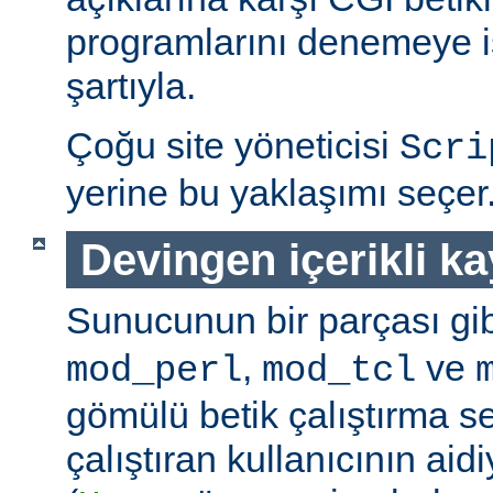
programlarını denemeye is
şartıyla.
Çoğu site yöneticisi
Scri
yerine bu yaklaşımı seçer
Devingen içerikli k
Sunucunun bir parçası gib
,
ve
mod_perl
mod_tcl
gömülü betik çalıştırma 
çalıştıran kullanıcının aidi