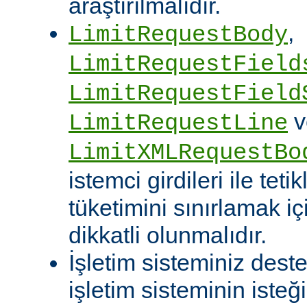
araştırılmalıdır.
,
LimitRequestBody
LimitRequestField
LimitRequestField
v
LimitRequestLine
LimitXMLRequestBo
istemci girdileri ile te
tüketimini sınırlamak iç
dikkatli olunmalıdır.
İşletim sisteminiz deste
işletim sisteminin isteğ