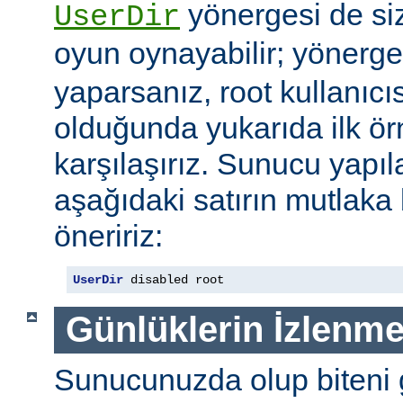
yönergesi de si
UserDir
oyun oynayabilir; yönerg
yaparsanız, root kullanıc
olduğunda yukarıda ilk ör
karşılaşırız. Sunucu yap
aşağıdaki satırın mutlaka
öneririz:
UserDir
 disabled root
Günlüklerin İzlenme
Sunucunuzda olup biteni