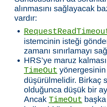
alınmasını sağlayacak baz
vardır:
RequestReadTimeou
istemcinin isteği gönde
zamanı sınırlamayı sağ
HRS’ye maruz kalması o
yönergesinin
TimeOut
düşürülmelidir. Birkaç
olduğunca düşük bir aya
Ancak
başka 
TimeOut