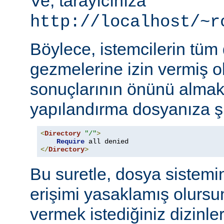
Ve, tarayıcınıza
http://localhost/~r
Böylece, istemcilerin tüm
gezmelerine izin vermiş o
sonuçlarının önünü almak
yapılandırma dosyanıza şu
<
Directory
"/"
>
Require
</
Directory
>
Bu suretle, dosya sistemi
erişimi yasaklamış olursu
vermek istediğiniz dizinle