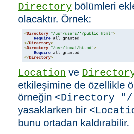
bölümleri ekl
Directory
olacaktır. Örnek:
<
Directory
"/usr/users/*/public_html"
>
Require
</
Directory
>
<
Directory
"/usr/local/httpd"
>
Require
</
Directory
>
ve
Location
Director
etkileşimine de özellikle 
örneğin
<Directory "/
yasaklarken bir
<Locati
bunu ortadan kaldırabilir.