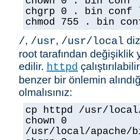
chown 0 . bin conf 
chgrp 0 . bin conf 
chmod 755 . bin con
,
,
diz
/
/usr
/usr/local
root tarafından değişiklik
edilir.
çalıştırılabil
httpd
benzer bir önlemin alınd
olmalısınız:
cp httpd /usr/local
chown 0
/usr/local/apache/b