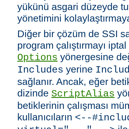
yükünü asgari düzeyde tu
yönetimini kolaylaştırmaya
Diğer bir çözüm de SSI sa
program çalıştırmayı iptal
yönergesine değ
Options
yerine
Includes
Inclu
sağlanır. Ancak, eğer bet
dizinde
yö
ScriptAlias
betiklerinin çalışması mü
kullanıcıların
<--#inclu