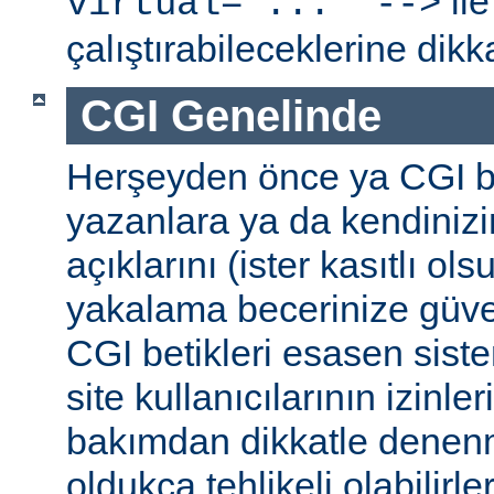
ile
virtual="..." -->
çalıştırabileceklerine dikk
CGI Genelinde
Herşeyden önce ya CGI be
yazanlara ya da kendinizi
açıklarını (ister kasıtlı ols
yakalama becerinize güv
CGI betikleri esasen sist
site kullanıcılarının izinleri
bakımdan dikkatle denenm
oldukça tehlikeli olabilirler