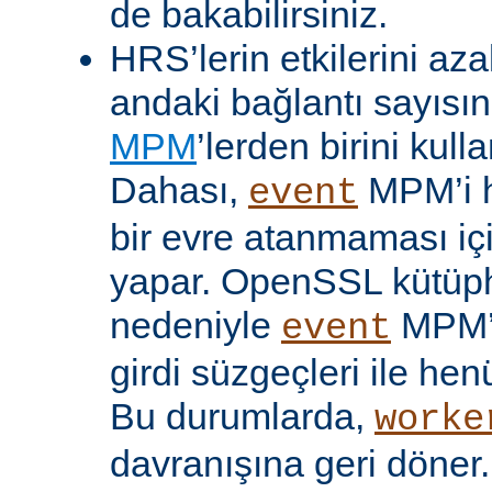
de bakabilirsiniz.
HRS’lerin etkilerini aza
andaki bağlantı sayısını
MPM
’lerden birini kulla
Dahası,
MPM’i h
event
bir evre atanmaması iç
yapar. OpenSSL kütüp
nedeniyle
MPM’
event
girdi süzgeçleri ile hen
Bu durumlarda,
worke
davranışına geri döner.