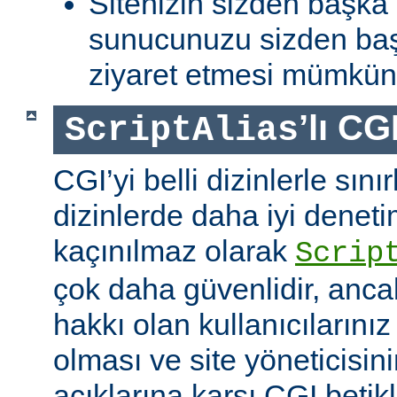
Sitenizin sizden başka 
sunucunuzu sizden baş
ziyaret etmesi mümkün 
’lı CG
ScriptAlias
CGI’yi belli dizinlerle sın
dizinlerde daha iyi denet
kaçınılmaz olarak
Scrip
çok daha güvenlidir, anca
hakkı olan kullanıcılarınız 
olması ve site yöneticisin
açıklarına karşı CGI betikl