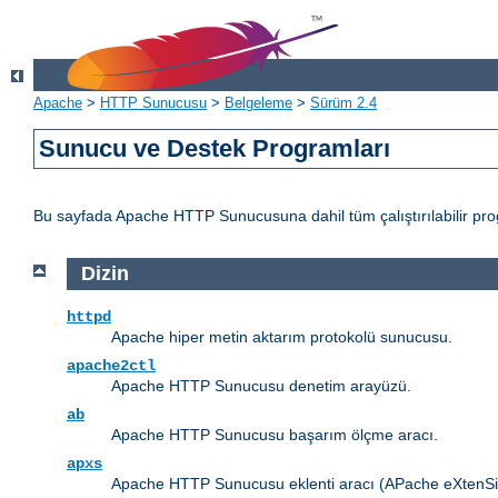
Apache
>
HTTP Sunucusu
>
Belgeleme
>
Sürüm 2.4
Sunucu ve Destek Programları
Bu sayfada Apache HTTP Sunucusuna dahil tüm çalıştırılabilir progr
Dizin
httpd
Apache hiper metin aktarım protokolü sunucusu.
apache2ctl
Apache HTTP Sunucusu denetim arayüzü.
ab
Apache HTTP Sunucusu başarım ölçme aracı.
apxs
Apache HTTP Sunucusu eklenti aracı (APache eXtenSio