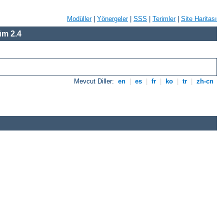
Modüller
|
Yönergeler
|
SSS
|
Terimler
|
Site Haritası
m 2.4
Mevcut Diller:
en
|
es
|
fr
|
ko
|
tr
|
zh-cn