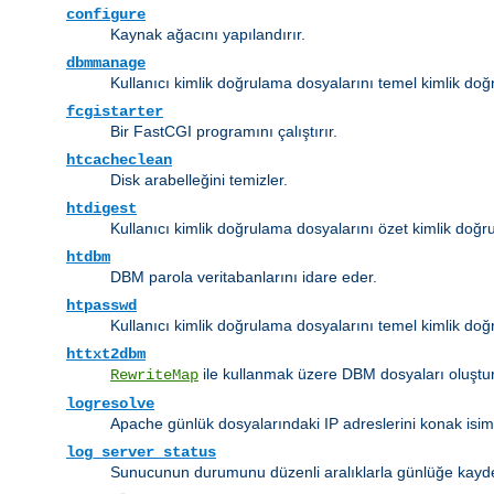
configure
Kaynak ağacını yapılandırır.
dbmmanage
Kullanıcı kimlik doğrulama dosyalarını temel kimlik do
fcgistarter
Bir FastCGI programını çalıştırır.
htcacheclean
Disk arabelleğini temizler.
htdigest
Kullanıcı kimlik doğrulama dosyalarını özet kimlik doğru
htdbm
DBM parola veritabanlarını idare eder.
htpasswd
Kullanıcı kimlik doğrulama dosyalarını temel kimlik doğr
httxt2dbm
ile kullanmak üzere DBM dosyaları oluştur
RewriteMap
logresolve
Apache günlük dosyalarındaki IP adreslerini konak isim
log_server_status
Sunucunun durumunu düzenli aralıklarla günlüğe kayd