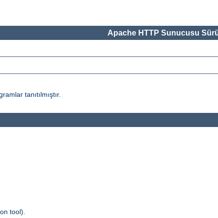
Apache HTTP Sunucusu Sürü
amlar tanıtılmıştır.
n tool).