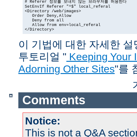
# Referer 정보를 보내지 않는 브라우저를 허용한다

SetEnvIf Referer "^$" local_referal

<Directory /web/images>

   Order Deny,Allow

   Deny from all

   Allow from env=local_referal

</Directory>
이 기법에 대한 자세한 설명은
투토리얼 "
Keeping Your 
Adorning Other Sites
"를
Comments
Notice:
This is not a Q&A sect