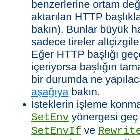
benzerlerine ortam değ
aktarılan HTTP başlıkla
bakın). Bunlar büyük h
sadece tireler altçizgil
Eğer HTTP başlığı geçe
içeriyorsa başlığın tam
bir durumda ne yapılac
aşağıya
bakın.
İsteklerin işleme konma
yönergesi geç ça
SetEnv
ve
SetEnvIf
Rewrit