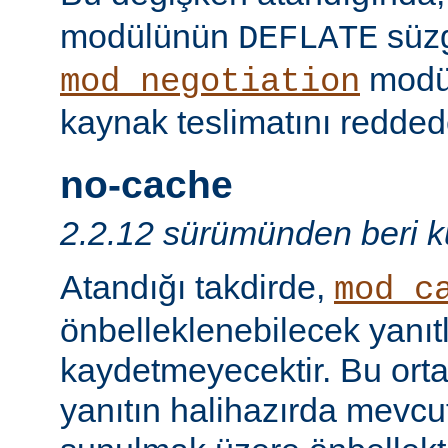
modülünün
süzg
DEFLATE
modü
mod_negotiation
kaynak teslimatını redded
no-cache
2.2.12 sürümünden beri ku
Atandığı takdirde,
mod_c
önbelleklenebilecek yanıtl
kaydetmeyecektir. Bu orta
yanıtın halihazırda mevcut