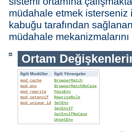
sistemi ortamına çalışmakt
müdahale etmek isterseniz i
kabuğu tarafından sağlanan
müdahale mekanizmalarını k
Ortam Değişkenleri
İlgili Modüller
İlgili Yönergeler
mod_cache
BrowserMatch
mod_env
BrowserMatchNoCase
mod_rewrite
PassEnv
mod_setenvif
RewriteRule
mod_unique_id
SetEnv
SetEnvIf
SetEnvIfNoCase
UnsetEnv