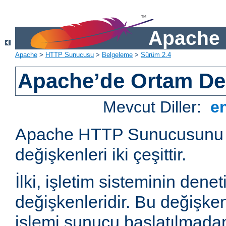
Apache 
Apache
>
HTTP Sunucusu
>
Belgeleme
>
Sürüm 2.4
Apache’de Ortam Değ
Mevcut Diller:
e
Apache HTTP Sunucusunu e
değişkenleri iki çeşittir.
İlki, işletim sisteminin dene
değişkenleridir. Bu değişke
işlemi sunucu başlatılmadan