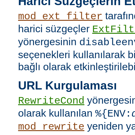
Harici Süzgeçlerin Et
tarafın
mod_ext_filter
harici süzgeçler
ExtFilt
yönergesinin
disableen
seçenekleri kullanılarak 
bağlı olarak etkinleştirilebil
URL Kurgulaması
yönergesi
RewriteCond
olarak kullanılan
%{ENV:
yeniden y
mod_rewrite