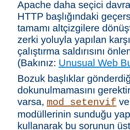
Apache daha seçici davr
HTTP başlığındaki geçersi
tamamı altçizgilere dönüşt
zerki yoluyla yapılan karşı-
çalıştırma saldırısını önle
(Bakınız:
Unusual Web B
Bozuk başlıklar gönderdiğ
dokunulmamasını gerektire
varsa,
v
mod_setenvif
modüllerinin sunduğu yapı
kullanarak bu sorunun üs