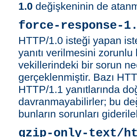
1.0
değişkeninin de atanm
force-response-1
HTTP/1.0 isteği yapan is
yanıtı verilmesini zorunlu 
vekillerindeki bir sorun n
gerçeklenmiştir. Bazı HTT
HTTP/1.1 yanıtlarında do
davranmayabilirler; bu d
bunların sorunları giderileb
gzip-only-text/h