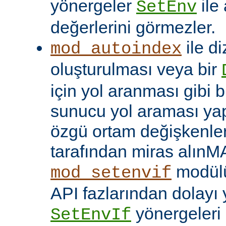
yönergeler
ile
SetEnv
değerlerini görmezler.
ile di
mod_autoindex
oluşturulması veya bir
için yol aranması gibi b
sunucu yol araması yap
özgü ortam değişkenleri
tarafından miras alınM
modülü
mod_setenvif
API fazlarından dolayı y
yönergeleri 
SetEnvIf