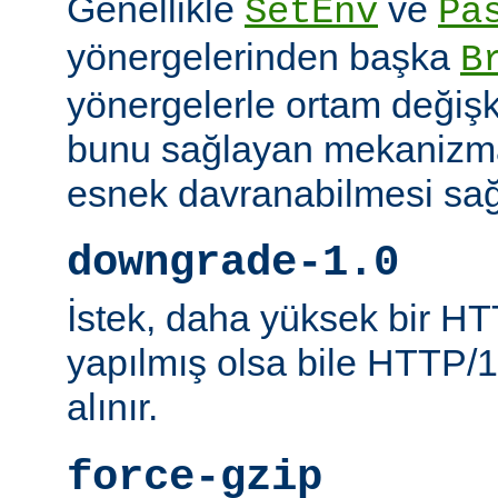
Genellikle
ve
SetEnv
Pa
yönergelerinden başka
B
yönergelerle ortam değişk
bunu sağlayan mekanizmal
esnek davranabilmesi sağl
downgrade-1.0
İstek, daha yüksek bir HT
yapılmış olsa bile HTTP/1.
alınır.
force-gzip