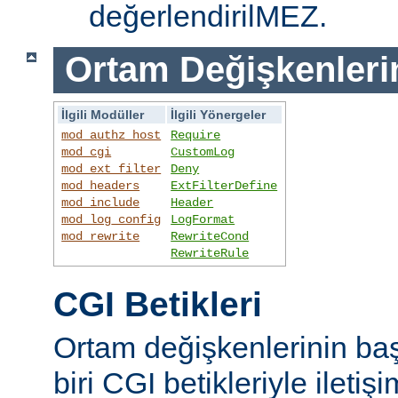
değerlendirilMEZ.
Ortam Değişkenleri
İlgili Modüller
İlgili Yönergeler
mod_authz_host
Require
mod_cgi
CustomLog
mod_ext_filter
Deny
mod_headers
ExtFilterDefine
mod_include
Header
mod_log_config
LogFormat
mod_rewrite
RewriteCond
RewriteRule
CGI Betikleri
Ortam değişkenlerinin ba
biri CGI betikleriyle iletiş