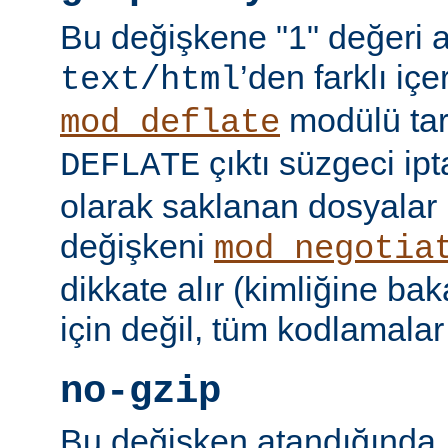
Bu değişkene "1" değeri 
’den farklı içer
text/html
modülü tar
mod_deflate
çıktı süzgeci ipta
DEFLATE
olarak saklanan dosyalar 
değişkeni
mod_negotia
dikkate alır (kimliğine ba
için değil, tüm kodlamalar
no-gzip
Bu değişken atandığında