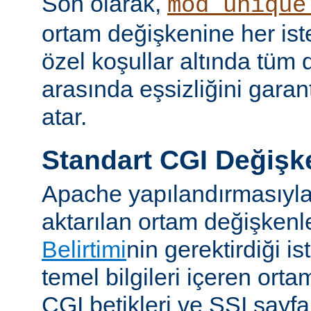
Son olarak,
mod_unique
ortam değişkenine her iste
özel koşullar altında tüm d
arasında eşsizliğini garan
atar.
Standart CGI Değişke
Apache yapılandırmasıyl
aktarılan ortam değişken
Belirtimi
nin gerektirdiği i
temel bilgileri içeren ort
CGI betikleri ve SSI sayf