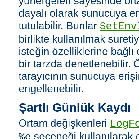
yönergeleri sayesinde or
dayalı olarak sunucuya er
tutulabilir. Bunlar
SetEnv
birlikte kullanılmak suret
isteğin özelliklerine bağl
bir tarzda denetlenebilir. Ö
tarayıcının sunucuya eriş
engellenebilir.
Şartlı Günlük Kaydı
Ortam değişkenleri
LogF
seçeneği kullanılarak 
%e