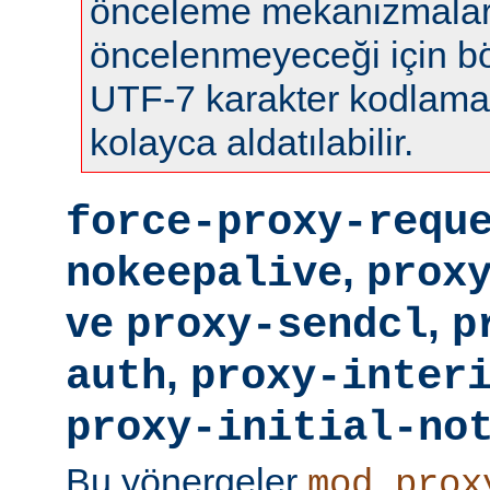
önceleme mekanizmalar
öncelenmeyeceği için böy
UTF-7 karakter kodlamas
kolayca aldatılabilir.
force-proxy-requ
,
nokeepalive
prox
ve
,
proxy-sendcl
p
,
auth
proxy-inter
proxy-initial-no
Bu yönergeler
mod_prox