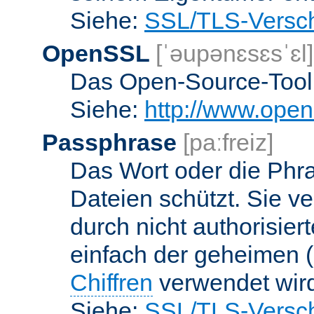
Siehe:
SSL/TLS-Versch
OpenSSL
[ˈəupənɛsɛsˈɛl]
Das Open-Source-Toolk
Siehe:
http://www.open
Passphrase
[paːfreiz]
Das Wort oder die Phra
Dateien schützt. Sie v
durch nicht authorisier
einfach der geheimen (
Chiffren
verwendet wir
Siehe:
SSL/TLS-Versch