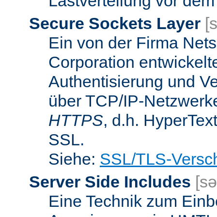
Lastverteilung vor dem
Secure Sockets Layer
[
Ein von der Firma Ne
Corporation entwickelt
Authentisierung und V
über TCP/IP-Netzwerke.
HTTPS
, d.h. HyperTex
SSL.
Siehe:
SSL/TLS-Versch
Server Side Includes
[sə
Eine Technik zum Einb