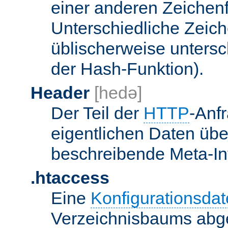
einer anderen Zeichenf
Unterschiedliche Zeic
üblischerweise unters
der Hash-Funktion).
Header
[hedə]
Der Teil der
HTTP
-Anf
eigentlichen Daten über
beschreibende Meta-Inf
.htaccess
Eine
Konfigurationsdat
Verzeichnisbaums abge