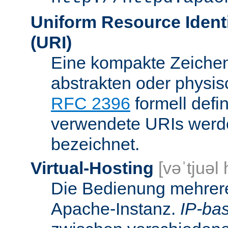
Uniform Resource Identi
(URI)
Eine kompakte Zeichenf
abstrakten oder physis
RFC 2396
formell defi
verwendete URIs werde
bezeichnet.
Virtual-Hosting
[vəˈtjuəl
Die Bedienung mehrere
Apache-Instanz.
IP-bas