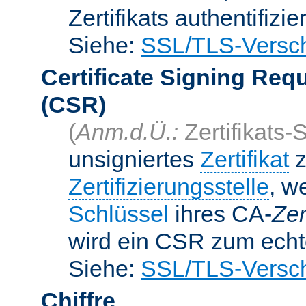
Zertifikats authentifizier
Siehe:
SSL/TLS-Versch
Certificate Signing Req
(CSR)
(
Anm.d.Ü.:
Zertifikats-
unsigniertes
Zertifikat
z
Zertifizierungsstelle
, w
Schlüssel
ihres CA-
Zer
wird ein CSR zum echte
Siehe:
SSL/TLS-Versch
Chiffre