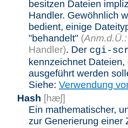
besitzen Dateien impli
Handler. Gewöhnlich w
bedient, einige Dateit
"behandelt"
(
Anm.d.Ü.:
Handler)
. Der
cgi-sc
kennzeichnet Dateien, 
ausgeführt werden soll
Siehe:
Verwendung vo
Hash
[hæʃ]
Ein mathematischer, u
zur Generierung einer 