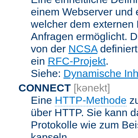
einem Webserver und 
welcher dem externen
Anfragen ermöglicht. Di
von der
NCSA
definier
ein
RFC-Projekt
.
Siehe:
Dynamische Inh
CONNECT
[kənekt]
Eine
HTTP-Methode
zu
über HTTP. Sie kann d
Protokolle wie zum Bei
kapseln.