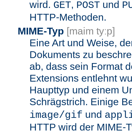
wird.
,
und
GET
POST
P
HTTP-Methoden.
MIME-Typ
[maim tyːp]
Eine Art und Weise, de
Dokuments zu beschrei
ab, dass sein Format d
Extensions entlehnt wu
Haupttyp und einem Unt
Schrägstrich. Einige B
und
image/gif
appl
HTTP wird der MIME-T