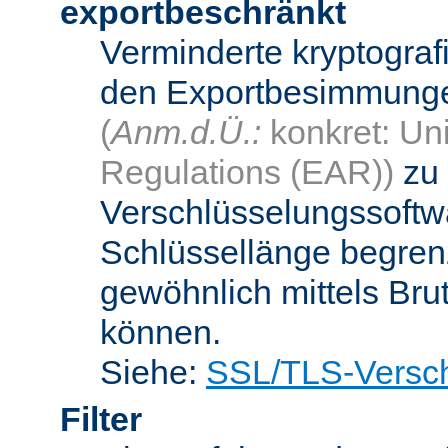
exportbeschränkt
Verminderte kryptograf
den Exportbesimmungen
(
Anm.d.Ü.:
konkret: Uni
Regulations (EAR))
zu 
Verschlüsselungssoftwa
Schlüssellänge begren
gewöhnlich mittels Bru
können.
Siehe:
SSL/TLS-Versch
Filter