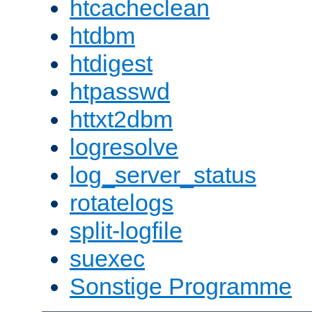
htcacheclean
htdbm
htdigest
htpasswd
httxt2dbm
logresolve
log_server_status
rotatelogs
split-logfile
suexec
Sonstige Programme