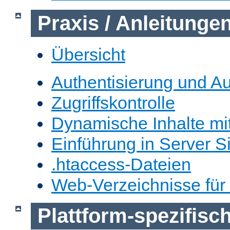
Praxis / Anleitunge
Übersicht
Authentisierung und Au
Zugriffskontrolle
Dynamische Inhalte mi
Einführung in Server S
.htaccess-Dateien
Web-Verzeichnisse für
Plattform-spezifis