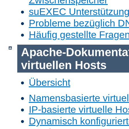
Zwischenspeicher
suEXEC Unterstützun
Probleme bezüglich D
Häufig gestellte Frage
Apache-Dokumentat
virtuellen Hosts
Übersicht
Namensbasierte virtuel
IP-basierte virtuelle Ho
Dynamisch konfiguriert