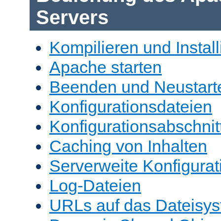
Servers
Kompilieren und Install
Apache starten
Beenden und Neustart
Konfigurationsdateien
Konfigurationsabschnit
Caching von Inhalten
Serverweite Konfigurat
Log-Dateien
URLs auf das Dateisys