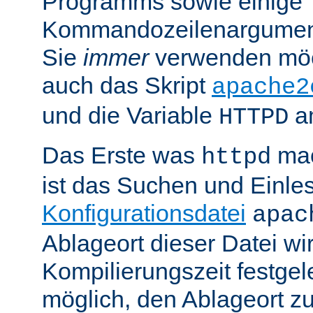
Programms sowie einige
Kommandozeilenargument
Sie
immer
verwenden möc
auch das Skript
apache2
und die Variable
am
HTTPD
Das Erste was
mac
httpd
ist das Suchen und Einle
Konfigurationsdatei
apac
Ablageort dieser Datei wi
Kompilierungszeit festgele
möglich, den Ablageort zu