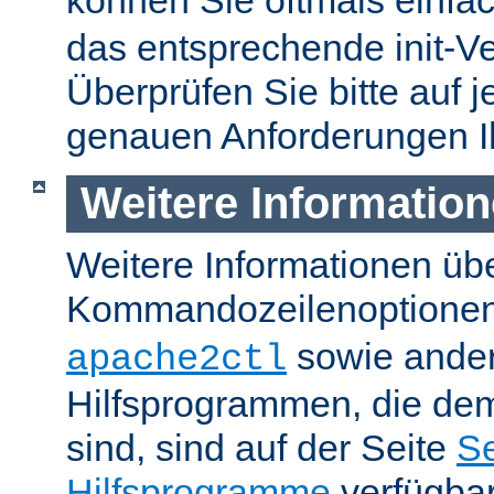
können Sie oftmals einfa
das entsprechende init-Ve
Überprüfen Sie bitte auf j
genauen Anforderungen I
Weitere Informatio
Weitere Informationen üb
Kommandozeilenoptione
sowie ande
apache2ctl
Hilfsprogrammen, die dem
sind, sind auf der Seite
Se
Hilfsprogramme
verfügbar.